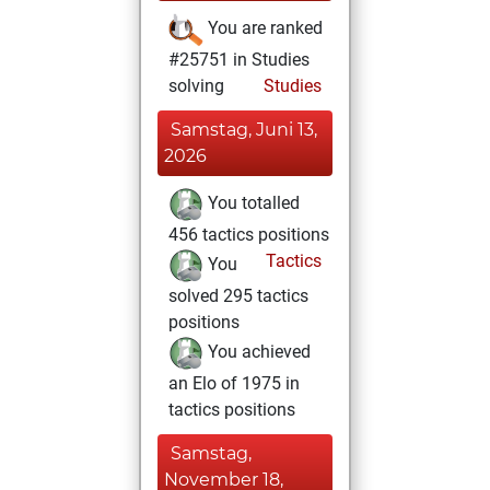
You are ranked
#25751 in Studies
solving
Studies
Samstag, Juni 13,
2026
You totalled
456 tactics positions
Tactics
You
solved 295 tactics
positions
You achieved
an Elo of 1975 in
tactics positions
Samstag,
November 18,