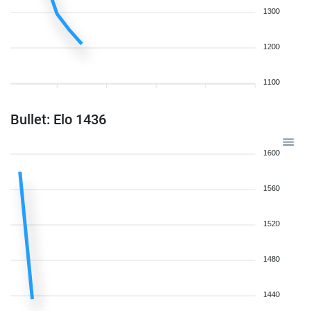
1300
1200
1100
Bullet: Elo 1436
1600
1560
1520
1480
1440