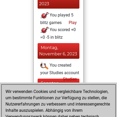
2023
You played 5
blitz games
Play
You scored +0
=0 -5 in blitz
Montag,
November 6, 2023
You created
your Studies account
Studies
Sonntag,
November 7, 2021
Wir verwenden Cookies und vergleichbare Technologien,
um bestimmte Funktionen zur Verfügung zu stellen, die
You created
Nutzererfahrungen zu verbessern und interessengerechte
your Fritz account
Inhalte auszuspielen. Abhängig von ihrem
Fritz
Verwendungszweck können dabei neben technisch