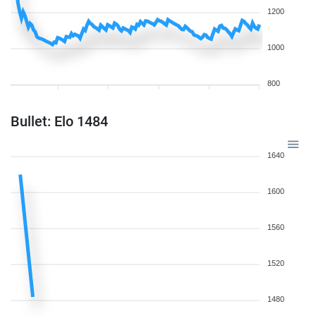
1200
1000
800
Bullet: Elo 1484
1640
1600
1560
1520
1480