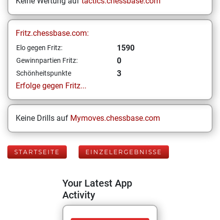
Keine Wertung auf
tactics.chessbase.com
Fritz.chessbase.com:
1590
Elo gegen Fritz:
0
Gewinnpartien Fritz:
3
Schönheitspunkte
Erfolge gegen Fritz...
Keine Drills auf
Mymoves.chessbase.com
STARTSEITE
EINZELERGEBNISSE
Your Latest App
Activity