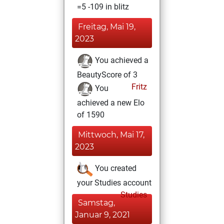
=5 -109 in blitz
Freitag, Mai 19,
2023
You achieved a
BeautyScore of 3
Fritz
You
achieved a new Elo
of 1590
Mittwoch, Mai 17,
2023
You created
your Studies account
Studies
Samstag,
Januar 9, 2021