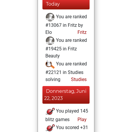
Today
You are ranked
#13067 in Fritz by
Elo
Fritz
You are ranked
#19425 in Fritz
Beauty
You are ranked
#22121 in Studies
solving
Studies
Donnerstag, Juni
22, 2023
You played 145
blitz games
Play
You scored +31