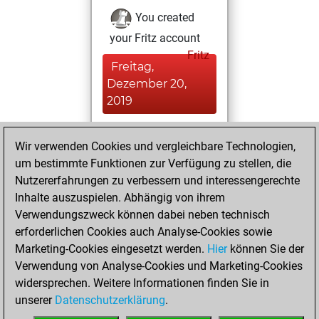
You created
your Fritz account
Fritz
Freitag,
Dezember 20,
2019
You played 1
Wir verwenden Cookies und vergleichbare Technologien,
bullet games
Play
um bestimmte Funktionen zur Verfügung zu stellen, die
You scored +0
Nutzererfahrungen zu verbessern und interessengerechte
=0 -1 in bullet
Inhalte auszuspielen. Abhängig von ihrem
Verwendungszweck können dabei neben technisch
Freitag,
erforderlichen Cookies auch Analyse-Cookies sowie
Dezember 6, 2019
Marketing-Cookies eingesetzt werden.
Hier
können Sie der
Verwendung von Analyse-Cookies und Marketing-Cookies
You played 1
widersprechen. Weitere Informationen finden Sie in
slow games
Play
unserer
Datenschutzerklärung
.
You scored +0