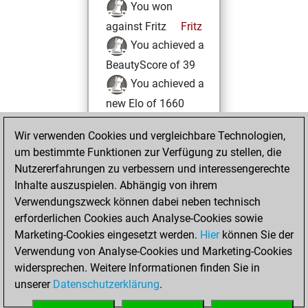
You won
against Fritz
Fritz
You achieved a
BeautyScore of 39
You achieved a
new Elo of 1660
Dienstag, Mai 28,
Wir verwenden Cookies und vergleichbare Technologien,
2024
um bestimmte Funktionen zur Verfügung zu stellen, die
Nutzererfahrungen zu verbessern und interessengerechte
You created
Inhalte auszuspielen. Abhängig von ihrem
your Studies account
Verwendungszweck können dabei neben technisch
Studies
erforderlichen Cookies auch Analyse-Cookies sowie
Montag,
Marketing-Cookies eingesetzt werden.
Hier
können Sie der
November 29,
Verwendung von Analyse-Cookies und Marketing-Cookies
2021
widersprechen. Weitere Informationen finden Sie in
unserer
Datenschutzerklärung
.
You created
your Fritz account