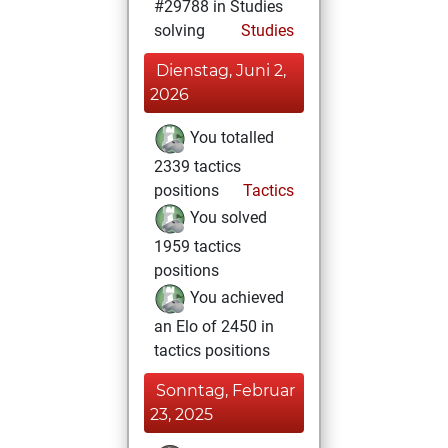
#29788 in Studies
solving
Studies
Dienstag, Juni 2,
2026
You totalled
2339 tactics
positions
Tactics
You solved
1959 tactics
positions
You achieved
an Elo of 2450 in
tactics positions
Sonntag, Februar
23, 2025