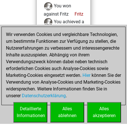
You won
against Fritz
Fritz
You achieved a
BeautyScore of 3
Wir verwenden Cookies und vergleichbare Technologien,
You achieved a
um bestimmte Funktionen zur Verfügung zu stellen, die
new Elo of 1623
Nutzererfahrungen zu verbessern und interessengerechte
Inhalte auszuspielen. Abhängig von ihrem
Donnerstag, April
Verwendungszweck können dabei neben technisch
20, 2023
erforderlichen Cookies auch Analyse-Cookies sowie
Marketing-Cookies eingesetzt werden.
Hier
können Sie der
You created
Verwendung von Analyse-Cookies und Marketing-Cookies
your Fritz account
widersprechen. Weitere Informationen finden Sie in
Fritz
You
unserer
Datenschutzerklärung
.
created your Studies
account
Studies
Detaillierte
Alles
Alles
Informationen
ablehnen
akzeptieren