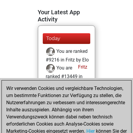
Your Latest App
Activity
Today
You are ranked
#9216 in Fritz by Elo
Fritz
You are
ranked #13449 in
Fritz Beauty
Wir verwenden Cookies und vergleichbare Technologien,
um bestimmte Funktionen zur Verfügung zu stellen, die
Montag, März 8,
Nutzererfahrungen zu verbessern und interessengerechte
2021
Inhalte auszuspielen. Abhängig von ihrem
You achieved a
Verwendungszweck können dabei neben technisch
erforderlichen Cookies auch Analyse-Cookies sowie
BeautyScore of 12
Marketing-Cookies eingesetzt werden.
Fritz
Hier
können Sie der
You