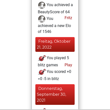
You achieved a
BeautyScore of 64
Fritz
You
achieved a new Elo
of 1546
Freitag, Oktober
21, 2022
You played 5
blitz games
Play
You scored +0
=0 -5 in blitz
Donnerstag,
September 30,
2021