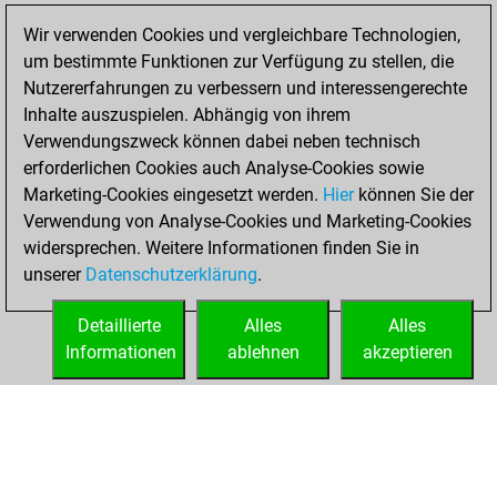
You played 26
Wir verwenden Cookies und vergleichbare Technologien,
slow games
Play
um bestimmte Funktionen zur Verfügung zu stellen, die
You scored +12
Nutzererfahrungen zu verbessern und interessengerechte
=1 -13 in slow games
Inhalte auszuspielen. Abhängig von ihrem
You created
Verwendungszweck können dabei neben technisch
your Studies account
erforderlichen Cookies auch Analyse-Cookies sowie
Studies
Marketing-Cookies eingesetzt werden.
Hier
können Sie der
Sonntag,
Verwendung von Analyse-Cookies und Marketing-Cookies
März 21, 2021
widersprechen. Weitere Informationen finden Sie in
unserer
Datenschutzerklärung
.
You created
your Fritz account
Detaillierte
Alles
Alles
Fritz
Informationen
ablehnen
akzeptieren