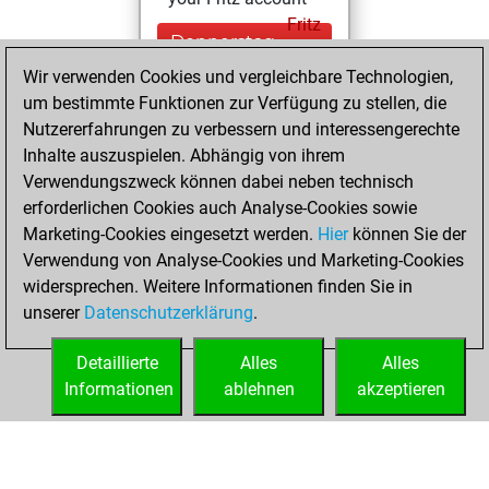
Fritz
Donnerstag,
August 13, 2015
Wir verwenden Cookies und vergleichbare Technologien,
um bestimmte Funktionen zur Verfügung zu stellen, die
You played 57
Nutzererfahrungen zu verbessern und interessengerechte
blitz games
Play
Inhalte auszuspielen. Abhängig von ihrem
You scored +31
Verwendungszweck können dabei neben technisch
erforderlichen Cookies auch Analyse-Cookies sowie
=2 -24 in blitz
Marketing-Cookies eingesetzt werden.
Hier
können Sie der
You played 343
Verwendung von Analyse-Cookies und Marketing-Cookies
bullet games
widersprechen. Weitere Informationen finden Sie in
You scored
unserer
Datenschutzerklärung
.
+157 =12 -174 in
bullet
Detaillierte
Alles
Alles
Informationen
ablehnen
akzeptieren