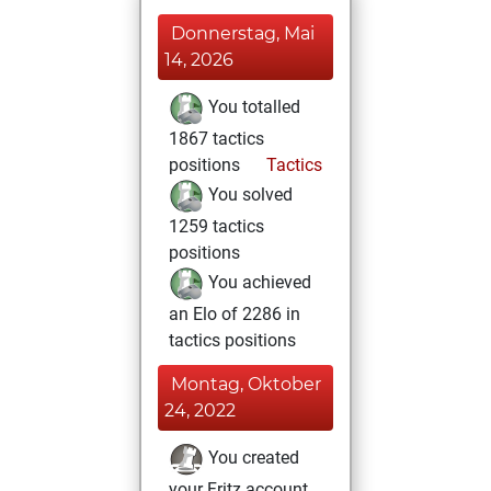
Donnerstag, Mai
14, 2026
You totalled
1867 tactics
positions
Tactics
You solved
1259 tactics
positions
You achieved
an Elo of 2286 in
tactics positions
Montag, Oktober
24, 2022
You created
your Fritz account