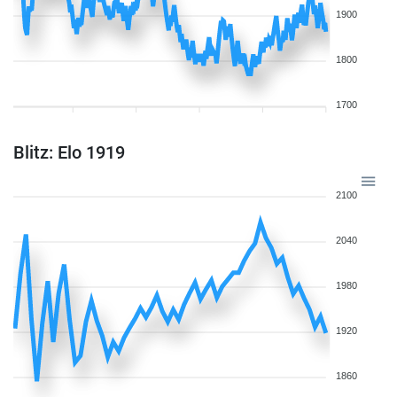
1900
1800
1700
Blitz: Elo 1919
2100
2040
1980
1920
1860