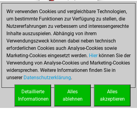
blitz games
Play
Wir verwenden Cookies und vergleichbare Technologien,
You scored
um bestimmte Funktionen zur Verfügung zu stellen, die
+218 =21 -160 in
Nutzererfahrungen zu verbessern und interessengerechte
blitz
Inhalte auszuspielen. Abhängig von ihrem
Verwendungszweck können dabei neben technisch
Mittwoch,
erforderlichen Cookies auch Analyse-Cookies sowie
Oktober 8, 2025
Marketing-Cookies eingesetzt werden.
Hier
können Sie der
Verwendung von Analyse-Cookies und Marketing-Cookies
You played 1
widersprechen. Weitere Informationen finden Sie in
slow games
Play
unserer
Datenschutzerklärung
.
You scored +0
=1 -0 in slow games
Detaillierte
Alles
Alles
Informationen
ablehnen
akzeptieren