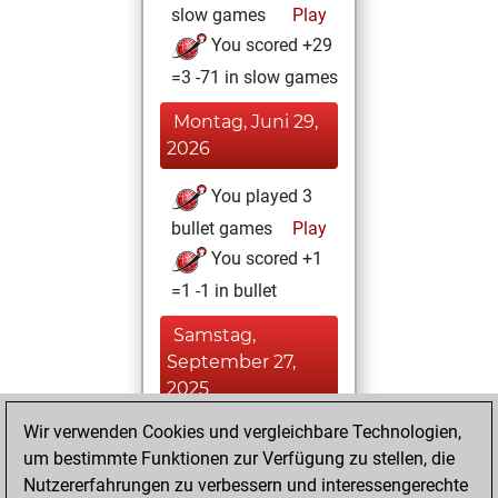
slow games
Play
You scored +29
=3 -71 in slow games
Montag, Juni 29,
2026
You played 3
bullet games
Play
You scored +1
=1 -1 in bullet
Samstag,
September 27,
2025
Wir verwenden Cookies und vergleichbare Technologien,
You achieved a
um bestimmte Funktionen zur Verfügung zu stellen, die
BeautyScore of 38
Nutzererfahrungen zu verbessern und interessengerechte
Fritz