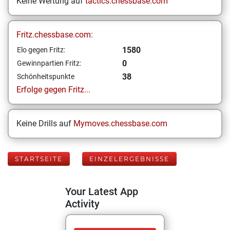
Keine Wertung auf
tactics.chessbase.com
Fritz.chessbase.com:
1580
Elo gegen Fritz:
0
Gewinnpartien Fritz:
38
Schönheitspunkte
Erfolge gegen Fritz...
Keine Drills auf
Mymoves.chessbase.com
STARTSEITE
EINZELERGEBNISSE
Your Latest App
Activity