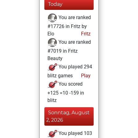
Today
You are ranked
#17726 in Fritz by
Elo
Fritz
You are ranked
#7019 in Fritz
Beauty
You played 294
blitz games
Play
You scored
+125 =10 -159 in
blitz
Sonntag, August
2, 2026
You played 103