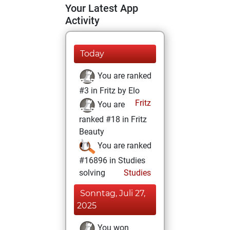
Your Latest App
Activity
Today
You are ranked
#3 in Fritz by Elo
Fritz
You are
ranked #18 in Fritz
Beauty
You are ranked
#16896 in Studies
solving
Studies
Sonntag, Juli 27,
2025
You won