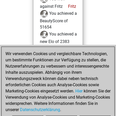
against Fritz
Fritz
You achieved a
BeautyScore of
51654
You achieved a
new Elo of 2383
Samstag,
Wir verwenden Cookies und vergleichbare Technologien,
November 12,
um bestimmte Funktionen zur Verfügung zu stellen, die
2022
Nutzererfahrungen zu verbessern und interessengerechte
Inhalte auszuspielen. Abhängig von ihrem
You created
Verwendungszweck können dabei neben technisch
your Studies account
erforderlichen Cookies auch Analyse-Cookies sowie
Studies
Marketing-Cookies eingesetzt werden.
Hier
können Sie der
Montag,
Verwendung von Analyse-Cookies und Marketing-Cookies
August 16, 2021
widersprechen. Weitere Informationen finden Sie in
unserer
Datenschutzerklärung
.
You created