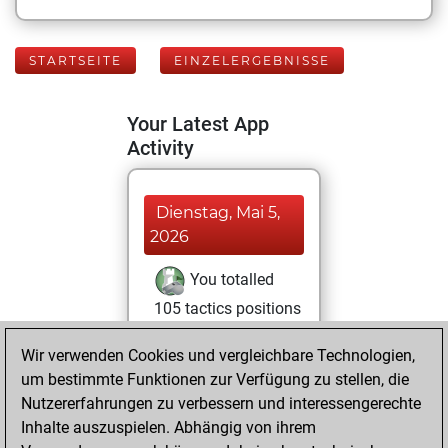
STARTSEITE
EINZELERGEBNISSE
Your Latest App
Activity
Dienstag, Mai 5,
2026
You totalled
105 tactics positions
Tactics
You
Wir verwenden Cookies und vergleichbare Technologien,
solved 80 tactics
um bestimmte Funktionen zur Verfügung zu stellen, die
positions
Nutzererfahrungen zu verbessern und interessengerechte
You achieved
Inhalte auszuspielen. Abhängig von ihrem
an Elo of 2003 in