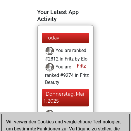
Your Latest App
Activity
Today
You are ranked
#2812 in Fritz by Elo
Fritz
You are
ranked #9274 in Fritz
Beauty
Donnerstag, Mai
1, 2025
You won
Wir verwenden Cookies und vergleichbare Technologien,
against Fritz
Fritz
um bestimmte Funktionen zur Verfügung zu stellen, die
You achieved a