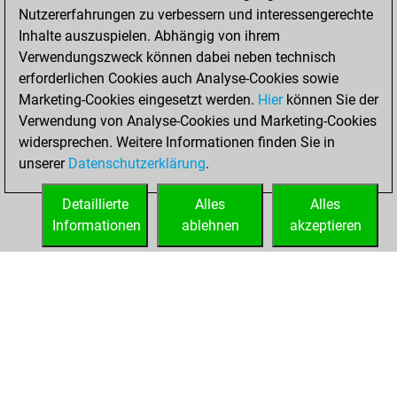
Nutzererfahrungen zu verbessern und interessengerechte
BeautyScore of 25
Inhalte auszuspielen. Abhängig von ihrem
You achieved a
Verwendungszweck können dabei neben technisch
new Elo of 1642
erforderlichen Cookies auch Analyse-Cookies sowie
Marketing-Cookies eingesetzt werden.
Hier
können Sie der
Montag, April 7,
Verwendung von Analyse-Cookies und Marketing-Cookies
2025
widersprechen. Weitere Informationen finden Sie in
unserer
Datenschutzerklärung
.
You created
your Fritz account
Detaillierte
Alles
Alles
Fritz
Informationen
ablehnen
akzeptieren