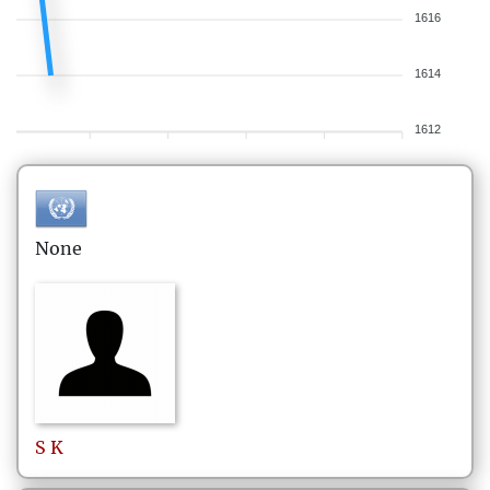
1616
1614
1612
None
S
K