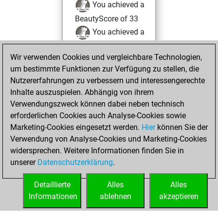
You achieved a
BeautyScore of 33
You achieved a
new Elo of 1687
Wir verwenden Cookies und vergleichbare Technologien,
Dienstag, Juni 21,
um bestimmte Funktionen zur Verfügung zu stellen, die
2022
Nutzererfahrungen zu verbessern und interessengerechte
Inhalte auszuspielen. Abhängig von ihrem
You created
Verwendungszweck können dabei neben technisch
your Studies account
erforderlichen Cookies auch Analyse-Cookies sowie
Studies
Marketing-Cookies eingesetzt werden.
Hier
können Sie der
Mittwoch,
Verwendung von Analyse-Cookies und Marketing-Cookies
November 17, 2021
widersprechen. Weitere Informationen finden Sie in
unserer
Datenschutzerklärung
.
You created
your Fritz account
Detaillierte
Alles
Alles
Fritz
Informationen
ablehnen
akzeptieren