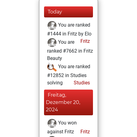
Today
You are ranked
#1444 in Fritz by Elo
Fritz
You are
ranked #7662 in Fritz
Beauty
You are ranked
#12852 in Studies
solving
Studies
Freitag,
Dezember 20,
2024
You won
against Fritz
Fritz