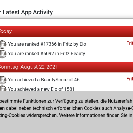
 Latest App Activity
Today
Fri
You are ranked #17366 in Fritz by Elo
You are ranked #6092 in Fritz Beauty
Sonntag, August 22, 2021
Fri
You achieved a BeautyScore of 46
You achieved a new Elo of 1581
estimmte Funktionen zur Verfügung zu stellen, die Nutzererfah
Dienstag, August 10, 2021
 dabei neben technisch erforderlichen Cookies auch Analyse-C
Fri
ng-Cookies widersprechen. Weitere Informationen finden Sie in
You created your Fritz account