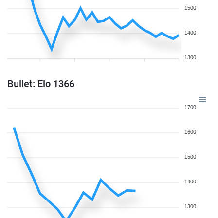
1500
1400
1300
Bullet: Elo 1366
1700
1600
1500
1400
1300