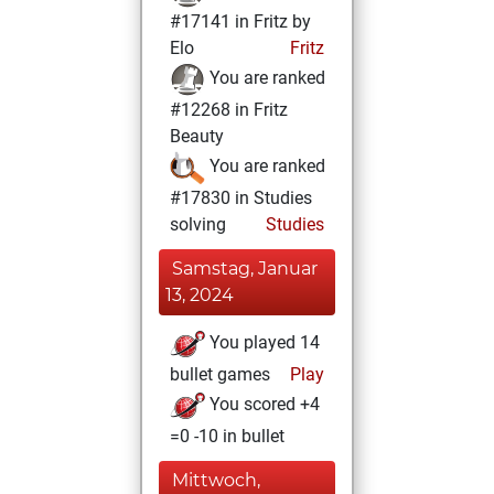
#17141 in Fritz by
Elo
Fritz
You are ranked
#12268 in Fritz
Beauty
You are ranked
#17830 in Studies
solving
Studies
Samstag, Januar
13, 2024
You played 14
bullet games
Play
You scored +4
=0 -10 in bullet
Mittwoch,