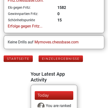
Fritz.chessbase.com:
1582
Elo gegen Fritz:
0
Gewinnpartien Fritz:
15
Schönheitspunkte
Erfolge gegen Fritz...
Keine Drills auf
Mymoves.chessbase.com
STARTSEITE
EINZELERGEBNISSE
Your Latest App
Activity
Today
You are ranked