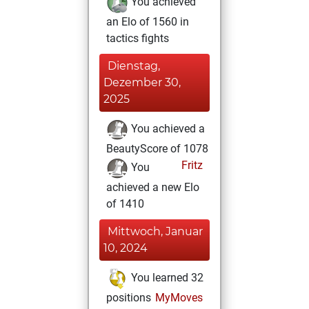
You achieved
an Elo of 1560 in
tactics fights
Dienstag,
Dezember 30,
2025
You achieved a
BeautyScore of 1078
Fritz
You
achieved a new Elo
of 1410
Mittwoch, Januar
10, 2024
You learned 32
positions
MyMoves