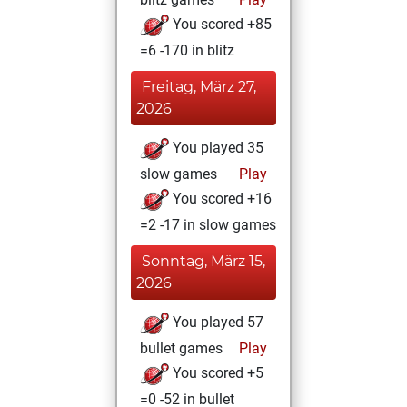
You scored +85
=6 -170 in blitz
Freitag, März 27,
2026
You played 35
slow games
Play
You scored +16
=2 -17 in slow games
Sonntag, März 15,
2026
You played 57
bullet games
Play
You scored +5
=0 -52 in bullet