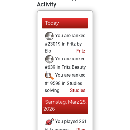
Activity
Today
You are ranked
#23019 in Fritz by
Elo
Fritz
You are ranked
#639 in Fritz Beauty
You are ranked
#19598 in Studies
solving
Studies
Samstag, März 28,
2026
You played 261
blitz games
Play