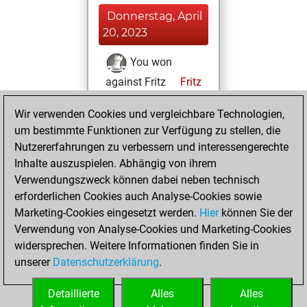
Donnerstag, April
20, 2023
You won
against Fritz
Fritz
Donnerstag,
Wir verwenden Cookies und vergleichbare Technologien,
Februar 16, 2023
um bestimmte Funktionen zur Verfügung zu stellen, die
Nutzererfahrungen zu verbessern und interessengerechte
You created
Inhalte auszuspielen. Abhängig von ihrem
your Studies account
Verwendungszweck können dabei neben technisch
Studies
erforderlichen Cookies auch Analyse-Cookies sowie
Freitag,
Marketing-Cookies eingesetzt werden.
Hier
können Sie der
Dezember 23,
Verwendung von Analyse-Cookies und Marketing-Cookies
2022
widersprechen. Weitere Informationen finden Sie in
unserer
Datenschutzerklärung
.
You created
your Fritz account
Detaillierte
Alles
Alles
Fritz