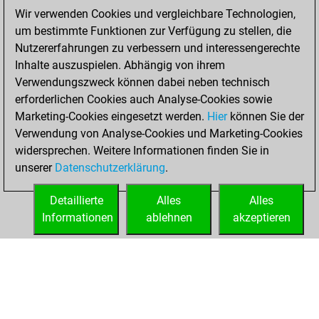
Wir verwenden Cookies und vergleichbare Technologien,
You totalled 29
um bestimmte Funktionen zur Verfügung zu stellen, die
tactics positions
Nutzererfahrungen zu verbessern und interessengerechte
Tactics
You
Inhalte auszuspielen. Abhängig von ihrem
solved 28 tactics
Verwendungszweck können dabei neben technisch
positions
erforderlichen Cookies auch Analyse-Cookies sowie
You achieved
Marketing-Cookies eingesetzt werden.
Hier
können Sie der
Verwendung von Analyse-Cookies und Marketing-Cookies
an Elo of 1912 in
widersprechen. Weitere Informationen finden Sie in
tactics positions
unserer
Datenschutzerklärung
.
You created
your Fritz account
Detaillierte
Alles
Alles
Fritz
Informationen
ablehnen
akzeptieren