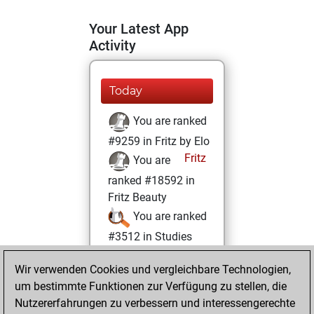
Your Latest App
Activity
Today
You are ranked
#9259 in Fritz by Elo
Fritz
You are
ranked #18592 in
Fritz Beauty
You are ranked
#3512 in Studies
solving
Studies
Wir verwenden Cookies und vergleichbare Technologien,
Mittwoch, Juli 7,
um bestimmte Funktionen zur Verfügung zu stellen, die
2021
Nutzererfahrungen zu verbessern und interessengerechte