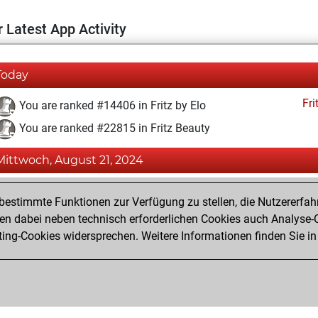
 Latest App Activity
Today
Fri
You are ranked #14406 in Fritz by Elo
You are ranked #22815 in Fritz Beauty
Mittwoch, August 21, 2024
Fri
You achieved a BeautyScore of 1
estimmte Funktionen zur Verfügung zu stellen, die Nutzererfah
You achieved a new Elo of 1589
 dabei neben technisch erforderlichen Cookies auch Analyse-C
ng-Cookies widersprechen. Weitere Informationen finden Sie in
You created your Fritz account