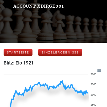
ACCOUNT XDIRGE001
STARTSEITE
EINZELERGEBNISSE
Blitz: Elo 1921
2100
2000
1900
1800