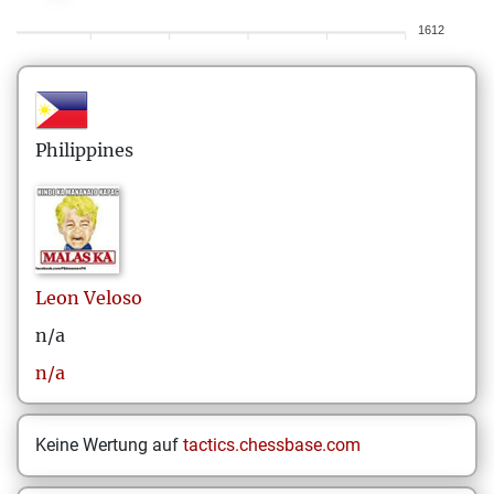
1612
Philippines
Leon
Veloso
n/a
n/a
Keine Wertung auf
tactics.chessbase.com