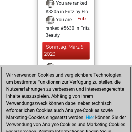
You are ranked
#3305 in Fritz by Elo
Fritz
You are
ranked #5630 in Fritz
Beauty
Sonntag, März 5,
2023
You won
Wir verwenden Cookies und vergleichbare Technologien,
against Fritz
Fritz
um bestimmte Funktionen zur Verfügung zu stellen, die
You achieved a
Nutzererfahrungen zu verbessern und interessengerechte
BeautyScore of 52
Inhalte auszuspielen. Abhängig von ihrem
You achieved a
Verwendungszweck können dabei neben technisch
new Elo of 1634
erforderlichen Cookies auch Analyse-Cookies sowie
Marketing-Cookies eingesetzt werden.
Hier
können Sie der
Freitag, Februar
Verwendung von Analyse-Cookies und Marketing-Cookies
24, 2023
widersprechen. Weitere Informationen finden Sie in