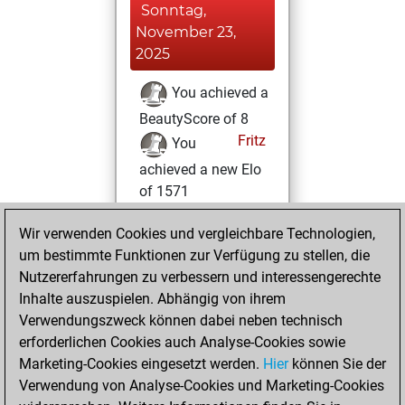
Sonntag,
November 23,
2025
You achieved a
BeautyScore of 8
Fritz
You
achieved a new Elo
of 1571
Sonntag, Januar
Wir verwenden Cookies und vergleichbare Technologien,
8, 2023
um bestimmte Funktionen zur Verfügung zu stellen, die
Nutzererfahrungen zu verbessern und interessengerechte
You created
Inhalte auszuspielen. Abhängig von ihrem
your Studies account
Verwendungszweck können dabei neben technisch
Studies
erforderlichen Cookies auch Analyse-Cookies sowie
Samstag,
Marketing-Cookies eingesetzt werden.
Hier
können Sie der
Dezember 24,
Verwendung von Analyse-Cookies und Marketing-Cookies
2022