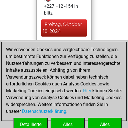
+227 =12 -154 in
blitz
Freitag, Oktober
18, 2024
You played 5
Wir verwenden Cookies und vergleichbare Technologien,
slow games
Play
um bestimmte Funktionen zur Verfügung zu stellen, die
You scored +3
Nutzererfahrungen zu verbessern und interessengerechte
=1 -1 in slow games
Inhalte auszuspielen. Abhängig von ihrem
Verwendungszweck können dabei neben technisch
Sonntag, August
erforderlichen Cookies auch Analyse-Cookies sowie
7, 2022
Marketing-Cookies eingesetzt werden.
Hier
können Sie der
Verwendung von Analyse-Cookies und Marketing-Cookies
You played 2
widersprechen. Weitere Informationen finden Sie in
bullet games
Play
unserer
Datenschutzerklärung
.
You scored +0
=0 -2 in bullet
Detaillierte
Alles
Alles