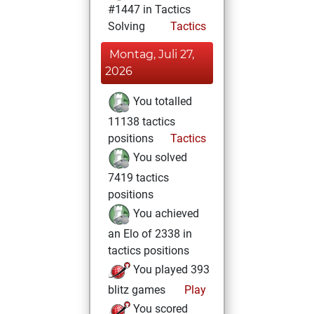
#1447 in Tactics
Solving
Tactics
Montag, Juli 27,
2026
You totalled
11138 tactics
positions
Tactics
You solved
7419 tactics
positions
You achieved
an Elo of 2338 in
tactics positions
You played 393
blitz games
Play
You scored