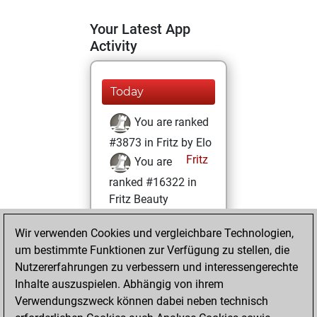
Your Latest App
Activity
Today
You are ranked
#3873 in Fritz by Elo
Fritz
You are
ranked #16322 in
Fritz Beauty
Dienstag, Mai 25,
Wir verwenden Cookies und vergleichbare Technologien,
2021
um bestimmte Funktionen zur Verfügung zu stellen, die
Nutzererfahrungen zu verbessern und interessengerechte
You won
Inhalte auszuspielen. Abhängig von ihrem
against Fritz
Fritz
Verwendungszweck können dabei neben technisch
You achieved a