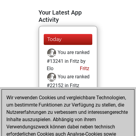
Your Latest App
Activity
Today
You are ranked
#13241 in Fritz by
Elo
Fritz
You are ranked
#22152 in Fritz
Beauty
Wir verwenden Cookies und vergleichbare Technologien,
um bestimmte Funktionen zur Verfügung zu stellen, die
Sonntag,
Nutzererfahrungen zu verbessern und interessengerechte
Dezember 5, 2021
Inhalte auszuspielen. Abhängig von ihrem
You achieved a
Verwendungszweck können dabei neben technisch
erforderlichen Cookies auch Analyse-Cookies sowie
BeautyScore of 1