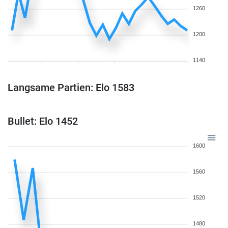
1260
1200
1140
Langsame Partien: Elo 1583
Bullet: Elo 1452
1600
1560
1520
1480