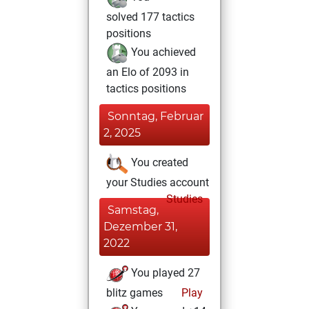
solved 177 tactics
positions
You achieved
an Elo of 2093 in
tactics positions
Sonntag, Februar
2, 2025
You created
your Studies account
Studies
Samstag,
Dezember 31,
2022
You played 27
blitz games
Play