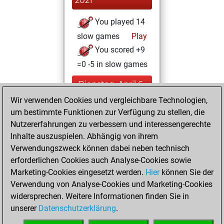
2021
You played 14
slow games
Play
You scored +9
=0 -5 in slow games
Dienstag, April 6,
2021
Wir verwenden Cookies und vergleichbare Technologien,
um bestimmte Funktionen zur Verfügung zu stellen, die
You created
Nutzererfahrungen zu verbessern und interessengerechte
your Fritz account
Inhalte auszuspielen. Abhängig von ihrem
Fritz
Verwendungszweck können dabei neben technisch
Freitag,
erforderlichen Cookies auch Analyse-Cookies sowie
Dezember 13, 2019
Marketing-Cookies eingesetzt werden.
Hier
können Sie der
Verwendung von Analyse-Cookies und Marketing-Cookies
You played 4
widersprechen. Weitere Informationen finden Sie in
bullet games
Play
unserer
Datenschutzerklärung
.
You scored +2