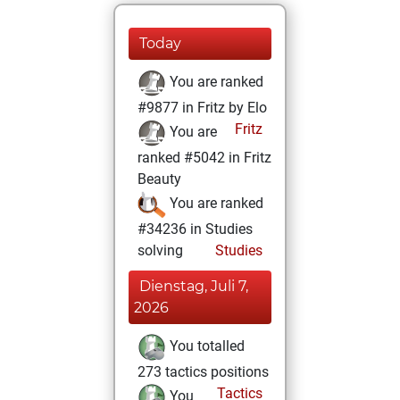
Today
You are ranked
#9877 in Fritz by Elo
Fritz
You are
ranked #5042 in Fritz
Beauty
You are ranked
#34236 in Studies
solving
Studies
Dienstag, Juli 7,
2026
You totalled
273 tactics positions
Tactics
You