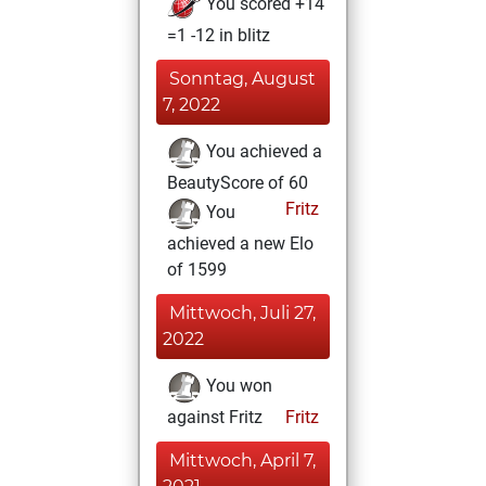
You scored +14
=1 -12 in blitz
Sonntag, August
7, 2022
You achieved a
BeautyScore of 60
Fritz
You
achieved a new Elo
of 1599
Mittwoch, Juli 27,
2022
You won
against Fritz
Fritz
Mittwoch, April 7,