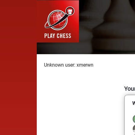
Unknown user: xmerwn
Your
W