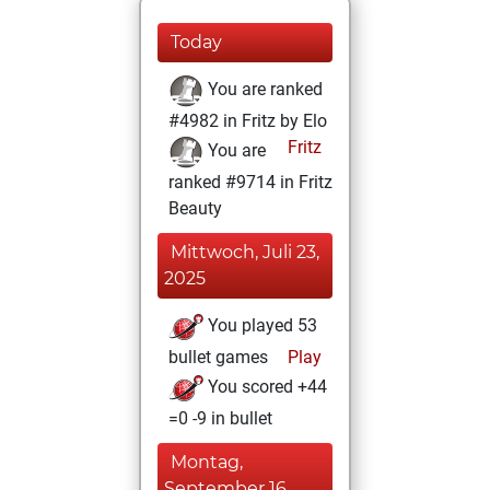
Today
You are ranked
#4982 in Fritz by Elo
Fritz
You are
ranked #9714 in Fritz
Beauty
Mittwoch, Juli 23,
2025
You played 53
bullet games
Play
You scored +44
=0 -9 in bullet
Montag,
September 16,