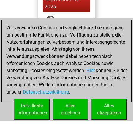
2024
You won
Wir verwenden Cookies und vergleichbare Technologien,
against Fritz
Fritz
um bestimmte Funktionen zur Verfügung zu stellen, die
You achieved a
Nutzererfahrungen zu verbessern und interessengerechte
BeautyScore of 23
Inhalte auszuspielen. Abhängig von ihrem
You achieved a
Verwendungszweck können dabei neben technisch
new Elo of 1621
erforderlichen Cookies auch Analyse-Cookies sowie
Marketing-Cookies eingesetzt werden.
Hier
können Sie der
Donnerstag, Juli
Verwendung von Analyse-Cookies und Marketing-Cookies
6, 2023
widersprechen. Weitere Informationen finden Sie in
unserer
Datenschutzerklärung
.
You created
your Fritz account
Detaillierte
Alles
Alles
Fritz
Informationen
ablehnen
akzeptieren