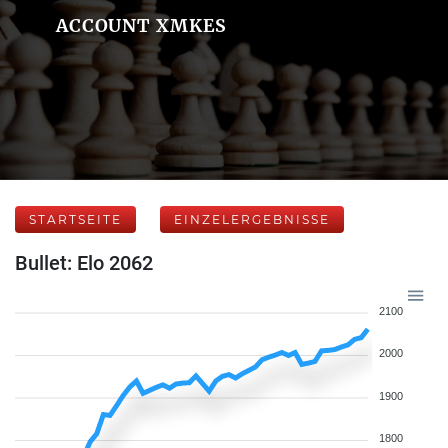
ACCOUNT XMKES
STARTSEITE
EINZELERGEBNISSE
Bullet: Elo 2062
2100
2000
1900
1800