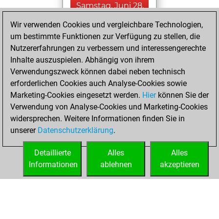
Samstag, Juni 28,
2025
Wir verwenden Cookies und vergleichbare Technologien,
um bestimmte Funktionen zur Verfügung zu stellen, die
You had a best
Nutzererfahrungen zu verbessern und interessengerechte
sprint of 40 positions
Inhalte auszuspielen. Abhängig von ihrem
Tactics
You
Verwendungszweck können dabei neben technisch
played 1 slow games
erforderlichen Cookies auch Analyse-Cookies sowie
Play
You
Marketing-Cookies eingesetzt werden.
Hier
können Sie der
Verwendung von Analyse-Cookies und Marketing-Cookies
scored +1 =0 -0 in
widersprechen. Weitere Informationen finden Sie in
slow games
unserer
Datenschutzerklärung
.
You created
your Studies account
Detaillierte
Alles
Alles
Studies
Informationen
ablehnen
akzeptieren