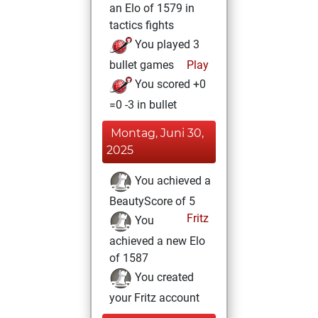
an Elo of 1579 in
tactics fights
You played 3
bullet games
Play
You scored +0
=0 -3 in bullet
Montag, Juni 30,
2025
You achieved a
BeautyScore of 5
Fritz
You
achieved a new Elo
of 1587
You created
your Fritz account