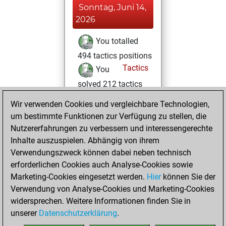
Sonntag, Juni 14,
2026
You totalled
494 tactics positions
Tactics
You
solved 212 tactics
positions
Wir verwenden Cookies und vergleichbare Technologien,
You achieved
um bestimmte Funktionen zur Verfügung zu stellen, die
an Elo of 2003 in
Nutzererfahrungen zu verbessern und interessengerechte
tactics positions
Inhalte auszuspielen. Abhängig von ihrem
Verwendungszweck können dabei neben technisch
Mittwoch, Mai 6,
erforderlichen Cookies auch Analyse-Cookies sowie
2026
Marketing-Cookies eingesetzt werden.
Hier
können Sie der
Verwendung von Analyse-Cookies und Marketing-Cookies
You played 1
widersprechen. Weitere Informationen finden Sie in
blitz games
Play
unserer
Datenschutzerklärung
.
You scored +1