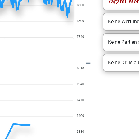
Yagami
Mon
1860
Keine Wertun
1800
1740
Keine Partien
Keine Drills a
1610
1540
1470
1400
1330