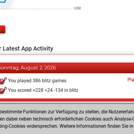
1260
E
 Latest App Activity
Sonntag, August 2, 2026
Pl
You played 386 blitz games
You scored +228 =24 -134 in blitz
Donnerstag, Mai 1, 2025
estimmte Funktionen zur Verfügung zu stellen, die Nutzererfah
Pl
You played 14 bullet games
 dabei neben technisch erforderlichen Cookies auch Analyse-C
ng-Cookies widersprechen. Weitere Informationen finden Sie in
You scored +2 =0 -12 in bullet