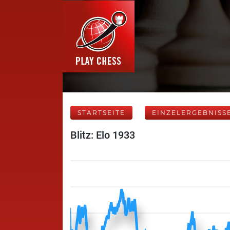
STARTSEITE
EINZELERGEBNISS
Blitz: Elo 1933