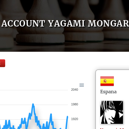
ACCOUNT YAGAMI MONGA
E
2040
Espana
1980
1920