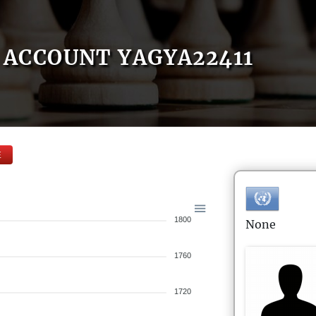
ACCOUNT YAGYA22411
E
1800
None
1760
1720