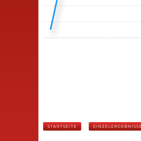
STARTSEITE
EINZELERGEBNISS