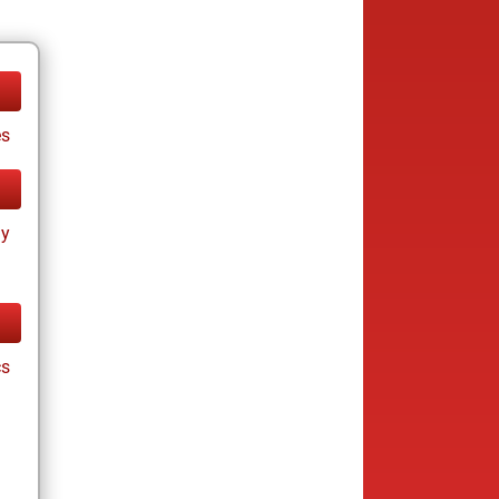
es
ay
cs