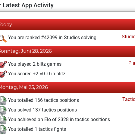
 Latest App Activity
Today
Studi
You are ranked #42099 in Studies solving
Sonntag, Juni 28, 2026
Pl
You played 2 blitz games
You scored +2 =0 -0 in blitz
Montag, Mai 25, 2026
Tacti
You totalled 166 tactics positions
You solved 137 tactics positions
You achieved an Elo of 2328 in tactics positions
You totalled 1 tactics fights