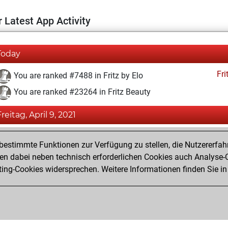
 Latest App Activity
Today
Fri
You are ranked #7488 in Fritz by Elo
You are ranked #23264 in Fritz Beauty
Freitag, April 9, 2021
Fri
You won against Fritz
estimmte Funktionen zur Verfügung zu stellen, die Nutzererfah
You achieved a new Elo of 1608
 dabei neben technisch erforderlichen Cookies auch Analyse-C
ng-Cookies widersprechen. Weitere Informationen finden Sie in
You created your Fritz account