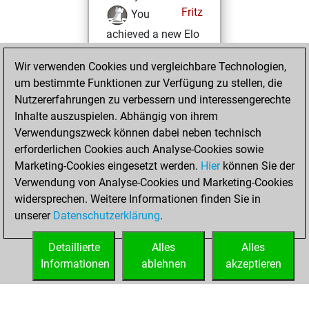
Fritz
You
achieved a new Elo
of 1536
Wir verwenden Cookies und vergleichbare Technologien,
Donnerstag,
um bestimmte Funktionen zur Verfügung zu stellen, die
August 22, 2024
Nutzererfahrungen zu verbessern und interessengerechte
Inhalte auszuspielen. Abhängig von ihrem
You won
Verwendungszweck können dabei neben technisch
against Fritz
Fritz
erforderlichen Cookies auch Analyse-Cookies sowie
Marketing-Cookies eingesetzt werden.
Hier
können Sie der
Sonntag,
Verwendung von Analyse-Cookies und Marketing-Cookies
Oktober 10, 2021
widersprechen. Weitere Informationen finden Sie in
unserer
Datenschutzerklärung
.
You created
your Fritz account
Detaillierte
Alles
Alles
Fritz
Informationen
ablehnen
akzeptieren