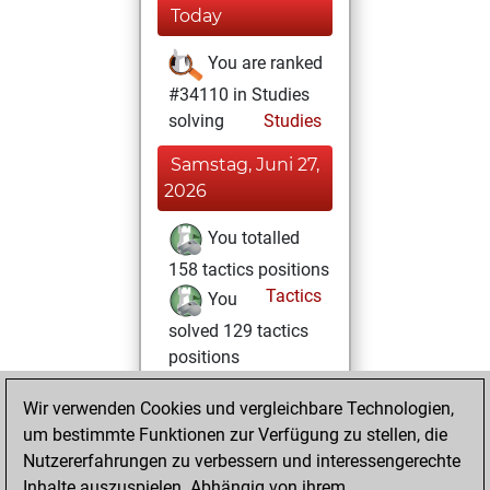
Today
You are ranked
#34110 in Studies
solving
Studies
Samstag, Juni 27,
2026
You totalled
158 tactics positions
Tactics
You
solved 129 tactics
positions
You achieved
Wir verwenden Cookies und vergleichbare Technologien,
an Elo of 2247 in
um bestimmte Funktionen zur Verfügung zu stellen, die
tactics positions
Nutzererfahrungen zu verbessern und interessengerechte
Inhalte auszuspielen. Abhängig von ihrem
Montag, Januar