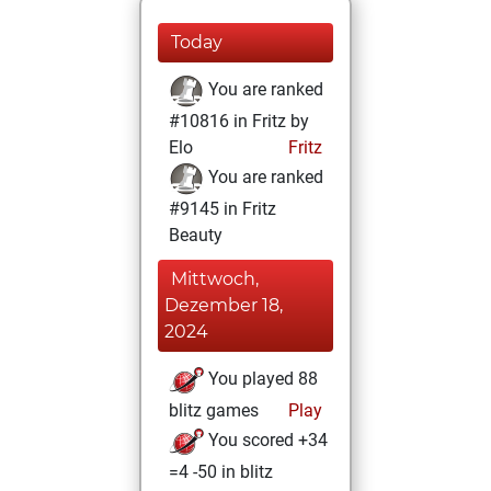
Today
You are ranked
#10816 in Fritz by
Elo
Fritz
You are ranked
#9145 in Fritz
Beauty
Mittwoch,
Dezember 18,
2024
You played 88
blitz games
Play
You scored +34
=4 -50 in blitz