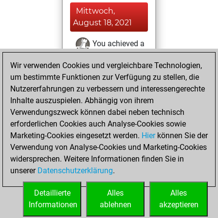
Mittwoch,
August 18, 2021
You achieved a
BeautyScore of 25
Wir verwenden Cookies und vergleichbare Technologien,
Fritz
You
um bestimmte Funktionen zur Verfügung zu stellen, die
achieved a new Elo
Nutzererfahrungen zu verbessern und interessengerechte
of 1594
Inhalte auszuspielen. Abhängig von ihrem
Verwendungszweck können dabei neben technisch
Samstag, August
erforderlichen Cookies auch Analyse-Cookies sowie
14, 2021
Marketing-Cookies eingesetzt werden.
Hier
können Sie der
Verwendung von Analyse-Cookies und Marketing-Cookies
You won
widersprechen. Weitere Informationen finden Sie in
against Fritz
Fritz
unserer
Datenschutzerklärung
.
You created
your Fritz account
Detaillierte
Alles
Alles
Informationen
ablehnen
akzeptieren