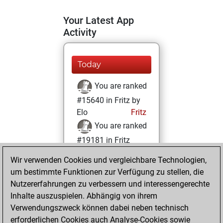
Your Latest App
Activity
Today
You are ranked
#15640 in Fritz by
Elo
Fritz
You are ranked
#19181 in Fritz
Beauty
Wir verwenden Cookies und vergleichbare Technologien,
um bestimmte Funktionen zur Verfügung zu stellen, die
Sonntag, Juli 20,
Nutzererfahrungen zu verbessern und interessengerechte
2025
Inhalte auszuspielen. Abhängig von ihrem
You achieved a
Verwendungszweck können dabei neben technisch
erforderlichen Cookies auch Analyse-Cookies sowie
BeautyScore of 4