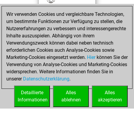
against Fritz
Fritz
Wir verwenden Cookies und vergleichbare Technologien,
You achieved a
um bestimmte Funktionen zur Verfügung zu stellen, die
BeautyScore of 5
Nutzererfahrungen zu verbessern und interessengerechte
You achieved a
Inhalte auszuspielen. Abhängig von ihrem
new Elo of 1621
Verwendungszweck können dabei neben technisch
You created
erforderlichen Cookies auch Analyse-Cookies sowie
Marketing-Cookies eingesetzt werden.
your Fritz account
Hier
können Sie der
Verwendung von Analyse-Cookies und Marketing-Cookies
You played 1
widersprechen. Weitere Informationen finden Sie in
bullet games
Play
unserer
Datenschutzerklärung
.
You scored +0
=0 -1 in bullet
Detaillierte
Alles
Alles
Informationen
ablehnen
akzeptieren