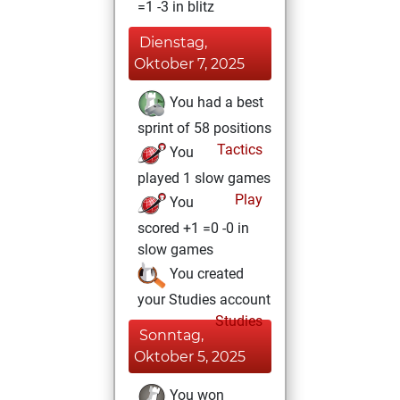
=1 -3 in blitz
Dienstag,
Oktober 7, 2025
You had a best
sprint of 58 positions
Tactics
You
played 1 slow games
Play
You
scored +1 =0 -0 in
slow games
You created
your Studies account
Studies
Sonntag,
Oktober 5, 2025
You won