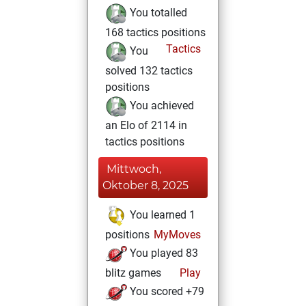
You totalled
168 tactics positions
Tactics
You
solved 132 tactics
positions
You achieved
an Elo of 2114 in
tactics positions
Mittwoch,
Oktober 8, 2025
You learned 1
positions
MyMoves
You played 83
blitz games
Play
You scored +79