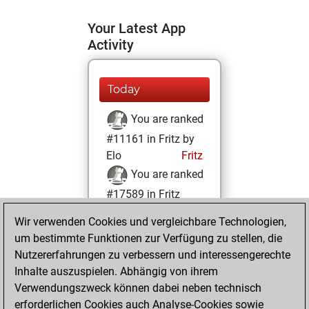
Your Latest App
Activity
Today
You are ranked
#11161 in Fritz by
Elo
Fritz
You are ranked
#17589 in Fritz
Beauty
Wir verwenden Cookies und vergleichbare Technologien,
um bestimmte Funktionen zur Verfügung zu stellen, die
Dienstag, Januar
Nutzererfahrungen zu verbessern und interessengerechte
19, 2021
Inhalte auszuspielen. Abhängig von ihrem
You achieved a
Verwendungszweck können dabei neben technisch
erforderlichen Cookies auch Analyse-Cookies sowie
BeautyScore of 5