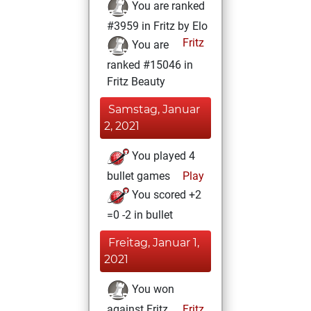
You are ranked
#3959 in Fritz by Elo
Fritz
You are
ranked #15046 in
Fritz Beauty
Samstag, Januar
2, 2021
You played 4
bullet games
Play
You scored +2
=0 -2 in bullet
Freitag, Januar 1,
2021
You won
against Fritz
Fritz