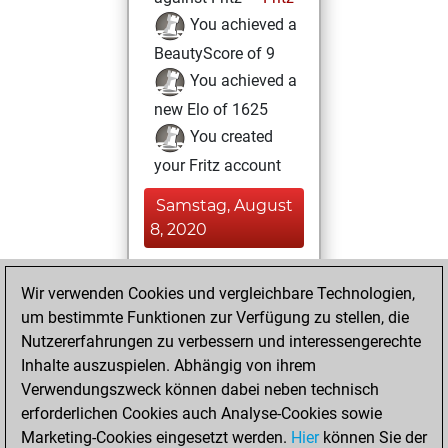
You achieved a
BeautyScore of 9
You achieved a
new Elo of 1625
You created
your Fritz account
Samstag, August
8, 2020
You played 35
Wir verwenden Cookies und vergleichbare Technologien,
blitz games
Play
um bestimmte Funktionen zur Verfügung zu stellen, die
You scored +14
Nutzererfahrungen zu verbessern und interessengerechte
=1 -20 in blitz
Inhalte auszuspielen. Abhängig von ihrem
Verwendungszweck können dabei neben technisch
Dienstag, Juli 14,
erforderlichen Cookies auch Analyse-Cookies sowie
2020
Marketing-Cookies eingesetzt werden.
Hier
können Sie der