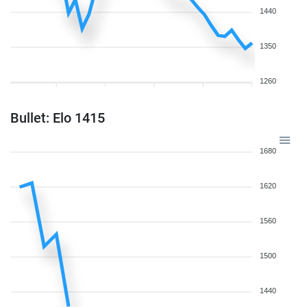
1440
1350
1260
Bullet: Elo 1415
1680
1620
1560
1500
1440