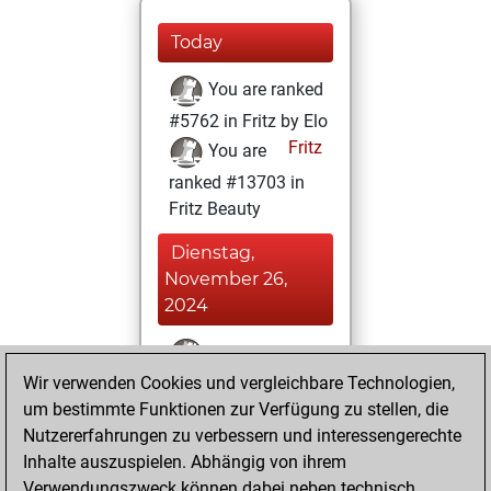
Today
You are ranked
#5762 in Fritz by Elo
Fritz
You are
ranked #13703 in
Fritz Beauty
Dienstag,
November 26,
2024
You won
Wir verwenden Cookies und vergleichbare Technologien,
against Fritz
Fritz
um bestimmte Funktionen zur Verfügung zu stellen, die
You achieved a
Nutzererfahrungen zu verbessern und interessengerechte
BeautyScore of 12
Inhalte auszuspielen. Abhängig von ihrem
You achieved a
Verwendungszweck können dabei neben technisch