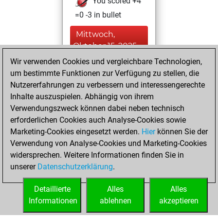
You scored +4
=0 -3 in bullet
Mittwoch,
Oktober 15, 2025
Wir verwenden Cookies und vergleichbare Technologien,
You created
um bestimmte Funktionen zur Verfügung zu stellen, die
your Fritz account
Nutzererfahrungen zu verbessern und interessengerechte
Fritz
Inhalte auszuspielen. Abhängig von ihrem
Montag,
Verwendungszweck können dabei neben technisch
September 15,
erforderlichen Cookies auch Analyse-Cookies sowie
2025
Marketing-Cookies eingesetzt werden.
Hier
können Sie der
Verwendung von Analyse-Cookies und Marketing-Cookies
You played 44
widersprechen. Weitere Informationen finden Sie in
blitz games
Play
unserer
Datenschutzerklärung
.
You scored +17
=1 -26 in blitz
Detaillierte
Alles
Alles
Informationen
ablehnen
akzeptieren