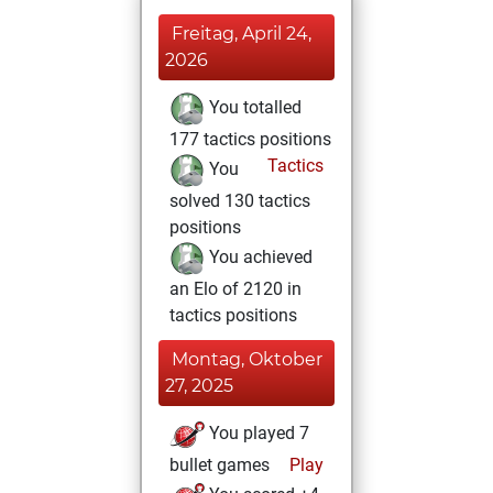
Freitag, April 24,
2026
You totalled
177 tactics positions
Tactics
You
solved 130 tactics
positions
You achieved
an Elo of 2120 in
tactics positions
Montag, Oktober
27, 2025
You played 7
bullet games
Play