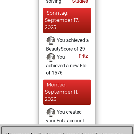
solving
Studies
Sonntag,
September 17,
2023
You achieved a
BeautyScore of 29
Fritz
You
achieved a new Elo
of 1576
Montag,
September 11,
2023
You created
your Fritz account
Fritz
You