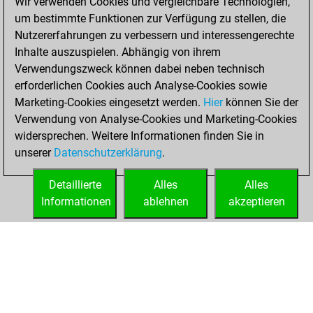
Wir verwenden Cookies und vergleichbare Technologien,
played 1 slow games
um bestimmte Funktionen zur Verfügung zu stellen, die
Play
You
Nutzererfahrungen zu verbessern und interessengerechte
scored +0 =0 -1 in
Inhalte auszuspielen. Abhängig von ihrem
slow games
Verwendungszweck können dabei neben technisch
erforderlichen Cookies auch Analyse-Cookies sowie
Sonntag,
Marketing-Cookies eingesetzt werden.
Hier
können Sie der
September 10,
Verwendung von Analyse-Cookies und Marketing-Cookies
2023
widersprechen. Weitere Informationen finden Sie in
unserer
Datenschutzerklärung
.
You created
your Studies account
Detaillierte
Alles
Alles
Studies
Informationen
ablehnen
akzeptieren