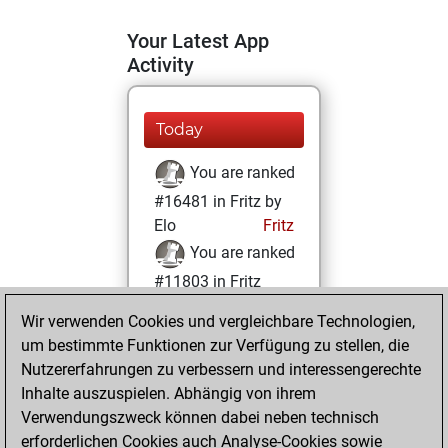
Your Latest App
Activity
Today
You are ranked
#16481 in Fritz by
Elo
Fritz
You are ranked
#11803 in Fritz
Beauty
Wir verwenden Cookies und vergleichbare Technologien,
um bestimmte Funktionen zur Verfügung zu stellen, die
Samstag, Januar
Nutzererfahrungen zu verbessern und interessengerechte
23, 2021
Inhalte auszuspielen. Abhängig von ihrem
You achieved a
Verwendungszweck können dabei neben technisch
erforderlichen Cookies auch Analyse-Cookies sowie
BeautyScore of 16