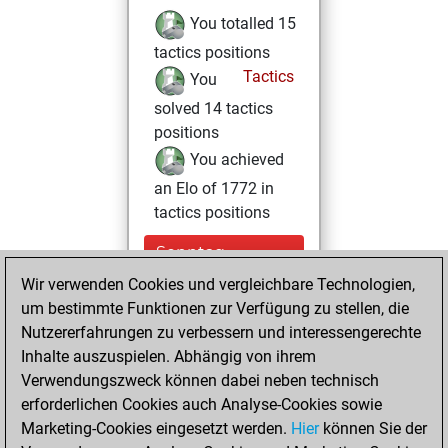
You totalled 15
tactics positions
Tactics
You
solved 14 tactics
positions
You achieved
an Elo of 1772 in
tactics positions
Sonntag,
September 14,
Wir verwenden Cookies und vergleichbare Technologien,
2025
um bestimmte Funktionen zur Verfügung zu stellen, die
Nutzererfahrungen zu verbessern und interessengerechte
You won
Inhalte auszuspielen. Abhängig von ihrem
against Fritz
Fritz
Verwendungszweck können dabei neben technisch
You achieved a
erforderlichen Cookies auch Analyse-Cookies sowie
Marketing-Cookies eingesetzt werden.
BeautyScore of 52
Hier
können Sie der