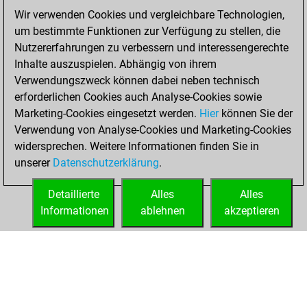
2024
Wir verwenden Cookies und vergleichbare Technologien,
um bestimmte Funktionen zur Verfügung zu stellen, die
You played 1
Nutzererfahrungen zu verbessern und interessengerechte
blitz games
Play
Inhalte auszuspielen. Abhängig von ihrem
You scored +0
Verwendungszweck können dabei neben technisch
=0 -1 in blitz
erforderlichen Cookies auch Analyse-Cookies sowie
Marketing-Cookies eingesetzt werden.
Hier
können Sie der
Donnerstag, Juli
Verwendung von Analyse-Cookies und Marketing-Cookies
4, 2024
widersprechen. Weitere Informationen finden Sie in
unserer
Datenschutzerklärung
.
You created
your Fritz account
Detaillierte
Alles
Alles
Fritz
Informationen
ablehnen
akzeptieren