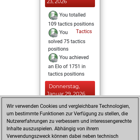
23, 2026
You totalled
109 tactics positions
Tactics
You
solved 75 tactics
positions
You achieved
an Elo of 1751 in
tactics positions
Donnerstag,
Januar 29, 2026
Wir verwenden Cookies und vergleichbare Technologien,
You achieved a
um bestimmte Funktionen zur Verfügung zu stellen, die
BeautyScore of 9
Nutzererfahrungen zu verbessern und interessengerechte
Fritz
You
Inhalte auszuspielen. Abhängig von ihrem
achieved a new Elo
Verwendungszweck können dabei neben technisch