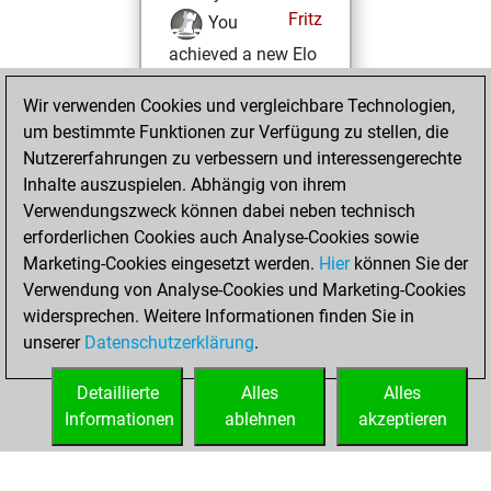
Fritz
You
achieved a new Elo
of 1585
Wir verwenden Cookies und vergleichbare Technologien,
Samstag, August
um bestimmte Funktionen zur Verfügung zu stellen, die
14, 2021
Nutzererfahrungen zu verbessern und interessengerechte
Inhalte auszuspielen. Abhängig von ihrem
You won
Verwendungszweck können dabei neben technisch
against Fritz
Fritz
erforderlichen Cookies auch Analyse-Cookies sowie
Marketing-Cookies eingesetzt werden.
Hier
können Sie der
Samstag, Mai 8,
Verwendung von Analyse-Cookies und Marketing-Cookies
2021
widersprechen. Weitere Informationen finden Sie in
unserer
Datenschutzerklärung
.
You created
your Fritz account
Detaillierte
Alles
Alles
Fritz
Informationen
ablehnen
akzeptieren