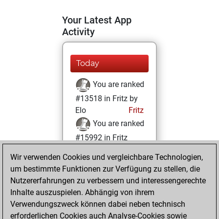
Your Latest App
Activity
Today
You are ranked
#13518 in Fritz by
Elo
Fritz
You are ranked
#15992 in Fritz
Beauty
Wir verwenden Cookies und vergleichbare Technologien,
um bestimmte Funktionen zur Verfügung zu stellen, die
Mittwoch,
Nutzererfahrungen zu verbessern und interessengerechte
August 9, 2023
Inhalte auszuspielen. Abhängig von ihrem
You achieved a
Verwendungszweck können dabei neben technisch
erforderlichen Cookies auch Analyse-Cookies sowie
BeautyScore of 8