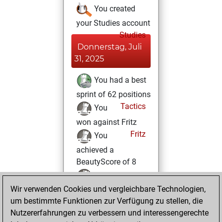
You created
your Studies account
Studies
Donnerstag, Juli
31, 2025
You had a best
sprint of 62 positions
Tactics
You
won against Fritz
Fritz
You
achieved a
BeautyScore of 8
You achieved a
Wir verwenden Cookies und vergleichbare Technologien,
new Elo of 1623
um bestimmte Funktionen zur Verfügung zu stellen, die
You played 2
Nutzererfahrungen zu verbessern und interessengerechte
slow games
Play