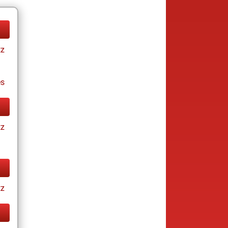
tz
es
tz
tz