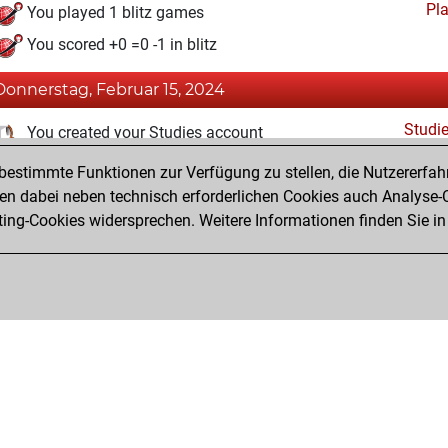
Pl
You played 1 blitz games
You scored +0 =0 -1 in blitz
Donnerstag, Februar 15, 2024
Studi
You created your Studies account
estimmte Funktionen zur Verfügung zu stellen, die Nutzererfah
Dienstag, Februar 13, 2024
 dabei neben technisch erforderlichen Cookies auch Analyse-C
Fri
ng-Cookies widersprechen. Weitere Informationen finden Sie in
You created your Fritz account