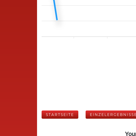
STARTSEITE
EINZELERGEBNISS
Your