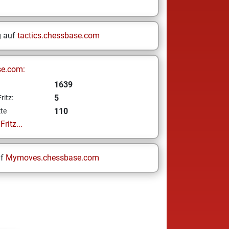
g auf
tactics.chessbase.com
se.com:
1639
5
ritz:
110
te
ritz...
uf
Mymoves.chessbase.com