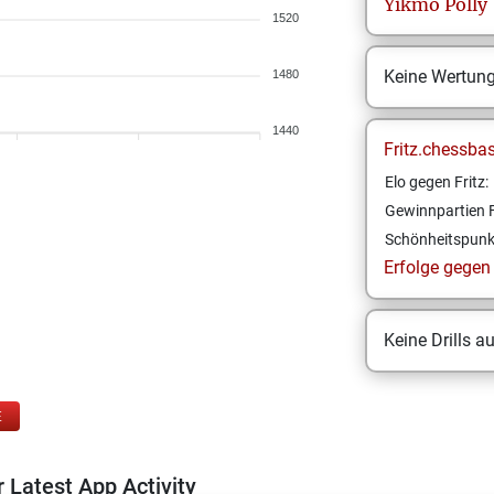
Yikmo
Polly
1520
Keine Wertun
1480
1440
Fritz.chessba
Elo gegen Fritz:
Gewinnpartien F
Schönheitspunk
Erfolge gegen F
Keine Drills a
E
 Latest App Activity